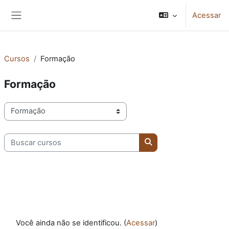
Ir para o conteúdo principal
Acessar
Painel lateral
Cursos
Formação
Formação
Categorias de Cursos
Buscar cursos
Buscar cursos
Você ainda não se identificou. (
Acessar
)